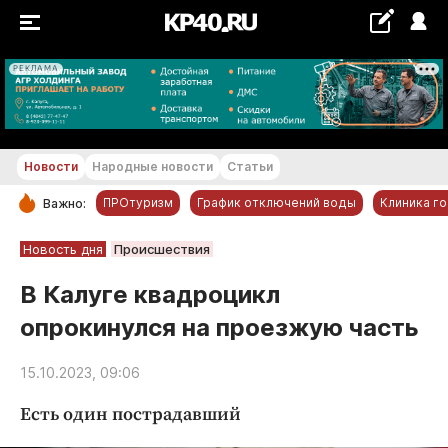
РЕКЛАМА
+28...+29 °С
Новости
Народные новости
Статьи
ПРОтуризм
График отключений воды
Клиника г
Важно:
РУБРИКИ
Новость дня
Происшествия
Обнинск
В Калуге квадроцикл
Новости компаний
опрокинулся на проезжую часть
Статьи
Народные новости
15.10.2023, 09:06
Авто и транспорт
Есть один пострадавший
Благоустройство