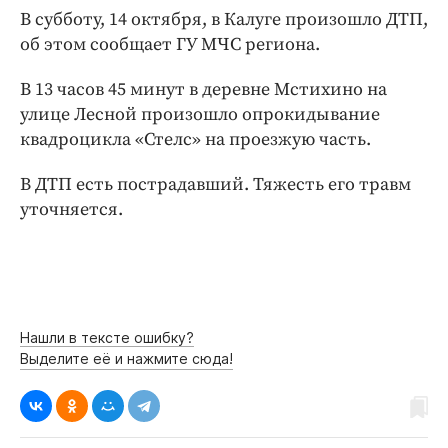
Интересное чтиво
В субботу, 14 октября, в Калуге произошло ДТП,
Клиника года
об этом сообщает ГУ МЧС региона.
Бренд года
В 13 часов 45 минут в деревне Мстихино на
Работодатель года
улице Лесной произошло опрокидывание
квадроцикла «Стелс» на проезжую часть.
В ДТП есть пострадавший. Тяжесть его травм
уточняется.
Нашли в тексте ошибку?
Выделите её и нажмите сюда!