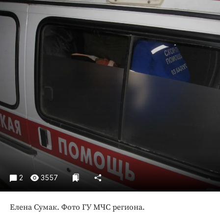
Криминал
Культура
Недвижимость и ЖКХ
Образование
Общество
Погода
Праздники
Происшествия
Спорт
Экономика и бизнес
ПРОЕКТЫ
Блоги
2
3557
Издания
Елена Сумак. Фото ГУ МЧС региона.
Медиаперсона