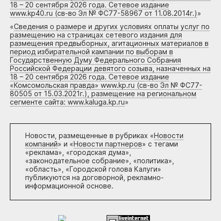
18 – 20 сентября 2026 года. Сетевое издание
www.kp40.ru (св-во Эл № ФС77-58967 от 11.08.2014г.)
»
«
Сведения о размере и других условиях оплаты услуг по
размещению на страницах сетевого издания для
размещения предвыборных, агитационных материалов в
период избирательной кампании по выборам в
Государственную Думу Федерального Собрания
Российской Федерации девятого созыва, назначенных на
18 – 20 сентября 2026 года. Сетевое издание
«Комсомольская правда» www.kp.ru (св-во Эл № ФС77-
80505 от 15.03.2021г.), размещение на региональном
сегменте сайта: www.kaluga.kp.ru
»
Новости, размещенные в рубриках «
Новости
компаний
» и «
Новости партнеров
» с тегами
«реклама», «городская дума»,
«законодательное собрание», «политика»,
«область», «Городской голова Калуги»
публикуются на договорной, рекламно-
информационной основе.