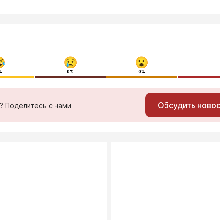
%
0%
0%
Обсудить ново
ь? Поделитесь с нами