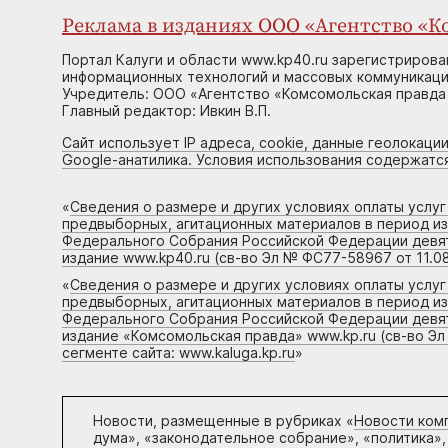
Реклама в изданиях ООО «Агентство «Ко
Портал Калуги и области www.kp40.ru зарегистрирова
информационных технологий и массовых коммуникаций
Учредитель: ООО «Агентство «Комсомольская правда 
Главный редактор: Ивкин В.П.
Сайт использует IP адреса, cookie, данные геолокации
Google-анатилика. Условия использования содержатс
«
Сведения о размере и других условиях оплаты услу
предвыборных, агитационных материалов в период и
Федерального Собрания Российской Федерации девято
издание www.kp40.ru (св-во Эл № ФС77-58967 от 11.08
«
Сведения о размере и других условиях оплаты услу
предвыборных, агитационных материалов в период и
Федерального Собрания Российской Федерации девято
издание «Комсомольская правда» www.kp.ru (св-во Эл
сегменте сайта: www.kaluga.kp.ru
»
Новости, размещенные в рубриках «
Новости ком
дума», «законодательное собрание», «политика»,