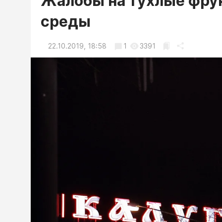
Жалобы на тухлые фру
среды
22.10.2019, 18:58
1
3391