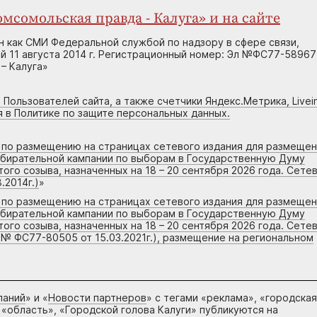
мсомольская правда - Калуга» и на сайте
н как СМИ Федеральной службой по надзору в сфере связи,
 11 августа 2014 г. Регистрационный номер: Эл №ФС77-58967
– Калуга»
 Пользователей сайта, а также счетчики Яндекс.Метрика, Livein
я в Политике по защите персональных данных.
г по размещению на страницах сетевого издания для размеще
збирательной кампании по выборам в Государственную Думу
го созыва, назначенных на 18 – 20 сентября 2026 года. Сете
.2014г.)
»
г по размещению на страницах сетевого издания для размеще
збирательной кампании по выборам в Государственную Думу
го созыва, назначенных на 18 – 20 сентября 2026 года. Сете
 № ФС77-80505 от 15.03.2021г.), размещение на региональном
паний
» и «
Новости партнеров
» с тегами «реклама», «городская
 «область», «Городской голова Калуги» публикуются на