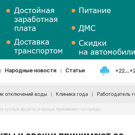
Народные новости
Статьи
+22...+
ик отключений воды
Клиника года
Работодатель г
а тухлые фрукты и овощи принимают со среды