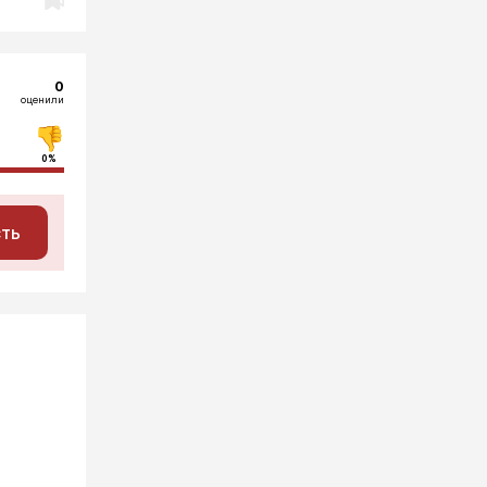
0
оценили
0%
сть