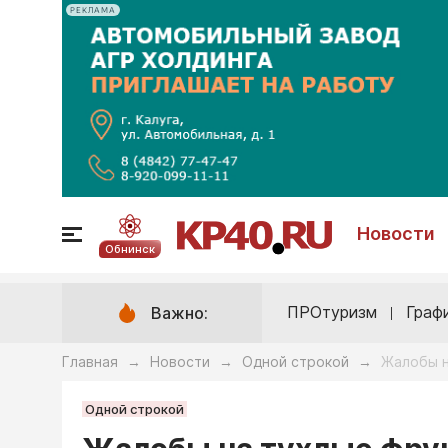
РЕКЛАМА
Новости
Обнинск
ПРОтуризм
Граф
Важно:
Главная
Новости
Одной строкой
Жалобы н
→
→
→
Одной строкой