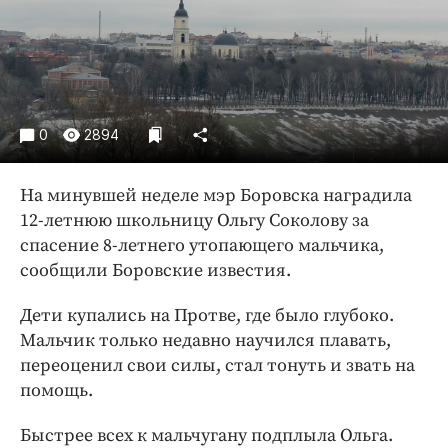
Криминал
Культура
Недвижимость и ЖКХ
Образование
Общество
0
2894
Погода
Праздники
На минувшей неделе мэр Боровска наградила
12-летнюю школьницу Ольгу Соколову за
Происшествия
спасение 8-летнего утопающего мальчика,
Спорт
сообщили Боровские известия.
Экономика и бизнес
Дети купались на Протве, где было глубоко.
ПРОЕКТЫ
Мальчик только недавно научился плавать,
Блоги
переоценил свои силы, стал тонуть и звать на
помощь.
Издания
Медиаперсона
Быстрее всех к мальчугану подплыла Ольга.