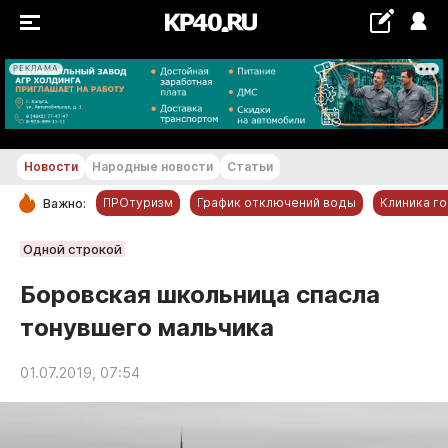
РЕКЛАМА
+24...+25 °С
Новости
Народные новости
Статьи
ПРОтуризм
График отключений воды
Клиника г
Важно:
РУБРИКИ
Одной строкой
Обнинск
Боровская школьница спасла
Новости компаний
тонувшего мальчика
Статьи
Народные новости
01.07.2019, 07:54
Авто и транспорт
Благоустройство