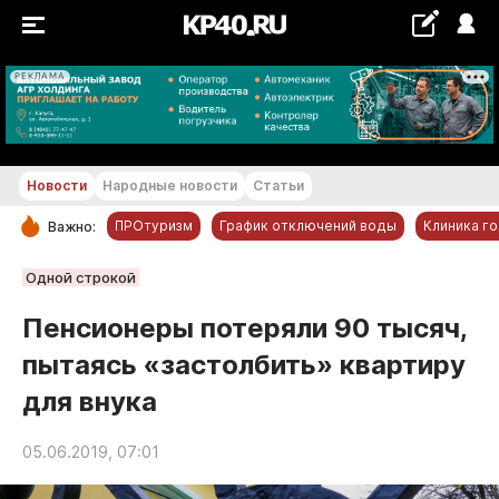
РЕКЛАМА
+18...+19 °С
Новости
Народные новости
Статьи
ПРОтуризм
График отключений воды
Клиника г
Важно:
РУБРИКИ
Одной строкой
Обнинск
Пенсионеры потеряли 90 тысяч,
Новости компаний
пытаясь «застолбить» квартиру
Статьи
для внука
Народные новости
Авто и транспорт
05.06.2019, 07:01
Благоустройство