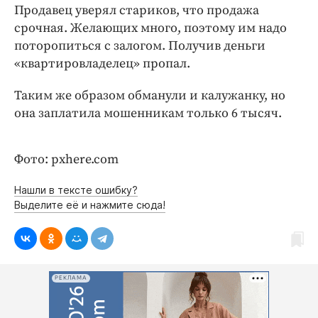
Интересное чтиво
Продавец уверял стариков, что продажа
Клиника года
срочная. Желающих много, поэтому им надо
поторопиться с залогом. Получив деньги
Бренд года
«квартировладелец» пропал.
Работодатель года
Таким же образом обманули и калужанку, но
она заплатила мошенникам только 6 тысяч.
Фото: pxhere.com
Нашли в тексте ошибку?
Выделите её и нажмите сюда!
РЕКЛАМА