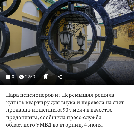
Криминал
Культура
Недвижимость и ЖКХ
Образование
Общество
Погода
Праздники
Происшествия
Спорт
0
2250
Экономика и бизнес
Пара пенсионеров из Перемышля решила
ПРОЕКТЫ
купить квартиру для внука и перевела на счет
Блоги
продавца-мошенника 90 тысяч в качестве
предоплаты, сообщила пресс-служба
Издания
областного УМВД во вторник, 4 июня.
Медиаперсона