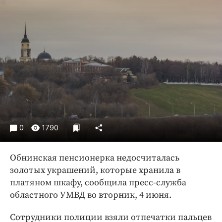
Криминал
Культура
Недвижимость и ЖКХ
Образование
Общество
Погода
Праздники
Происшествия
Спорт
0
1790
Экономика и бизнес
Обнинская пенсионерка недосчиталась
ПРОЕКТЫ
золотых украшений, которые хранила в
Блоги
платяном шкафу, сообщила пресс-служба
областного УМВД во вторник, 4 июня.
Издания
Медиаперсона
Сотрудники полиции взяли отпечатки пальцев