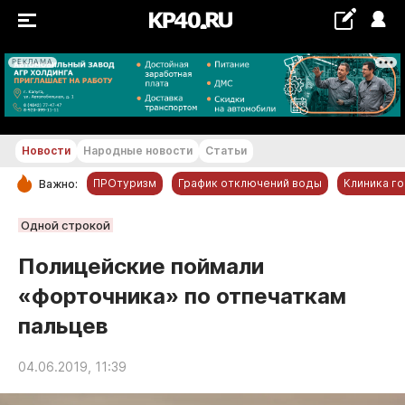
РЕКЛАМА
+18...+19 °С
Новости
Народные новости
Статьи
ПРОтуризм
График отключений воды
Клиника г
Важно:
РУБРИКИ
Одной строкой
Обнинск
Полицейские поймали
Новости компаний
«форточника» по отпечаткам
Статьи
пальцев
Народные новости
Авто и транспорт
04.06.2019, 11:39
Благоустройство