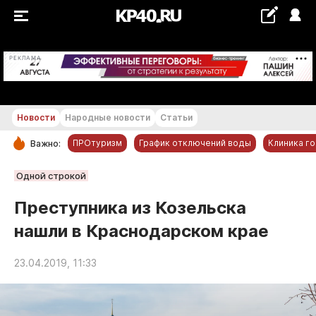
+25...+26 °С
РЕКЛАМА
Новости
Народные новости
Статьи
ПРОтуризм
График отключений воды
Клиника г
Важно:
РУБРИКИ
Одной строкой
Обнинск
Преступника из Козельска
Новости компаний
нашли в Краснодарском крае
Статьи
Народные новости
23.04.2019, 11:33
Авто и транспорт
Благоустройство