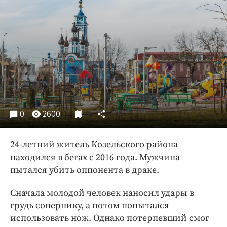
Криминал
Культура
Недвижимость и ЖКХ
Образование
Общество
Погода
Праздники
Происшествия
0
2600
Спорт
Экономика и бизнес
24-летний житель Козельского района
находился в бегах с 2016 года. Мужчина
ПРОЕКТЫ
пытался убить оппонента в драке.
Блоги
Сначала молодой человек наносил удары в
Издания
грудь сопернику, а потом попытался
Медиаперсона
использовать нож. Однако потерпевший смог