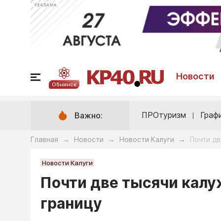
РЕКЛАМА
Новости
Обнинск
ПРОтуризм
Граф
Важно:
Главная
Новости
Новости Калуги
Почти дв
→
→
→
Новости Калуги
Почти две тысячи калу
границу