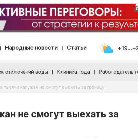
Народные новости
Статьи
+19...+
ик отключений воды
Клиника года
Работодатель г
е тысячи калужан не смогут выехать за границу
жан не смогут выехать за