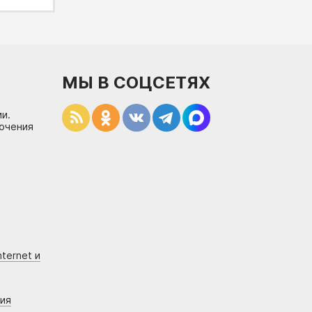
МЫ В СОЦСЕТЯХ
и.
лючения
ternet и
ния