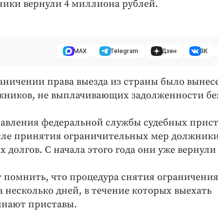
ники вернули 4 миллиона рублей.
MAX
Telegram
Дзен
ВК
аничении права выезда из страны было вынес
жников, не выплачивающих задолженности бе
равления федеральной службы судебных прист
осле принятия ограничительных мер должник
 долгов. С начала этого года они уже вернули
ет помнить, что процедура снятия ограничени
 несколько дней, в течение которых выехать
инают приставы.