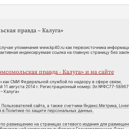
ьская правда – Калуга»
случае упоминания www.kp40.ru как первоисточника информаци
 активная индексируемая ссылка на главную страницу без зак
мсомольская правда - Калуга» и на сайте
н как СМИ Федеральной службой по надзору в сфере связи,
 11 августа 2014 г. Регистрационный номер: Эл №ФС77-58967
– Калуга»
 Пользователей сайта, а также счетчики Яндекс.Метрика, Livein
я в Политике по защите персональных данных.
г по размещению на страницах сетевого издания для размеще
збирательной кампании по выборам в Государственную Думу