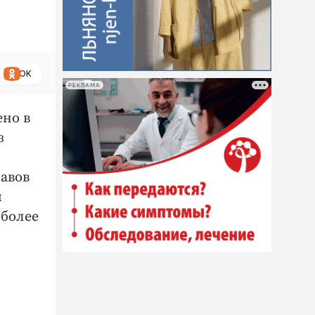
ОК
РЕКЛАМА
ено в
з
авов
и
 более
я