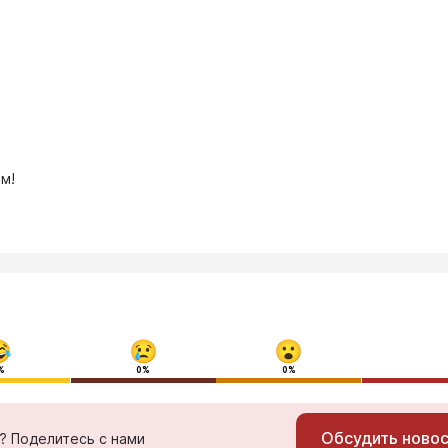
м!
%
0%
0%
Обсудить ново
ь? Поделитесь с нами