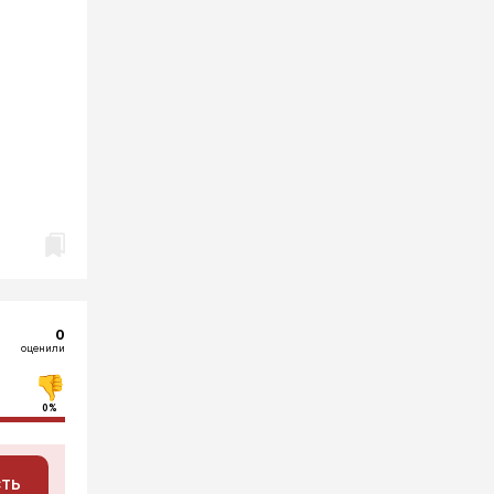
0
оценили
0%
сть