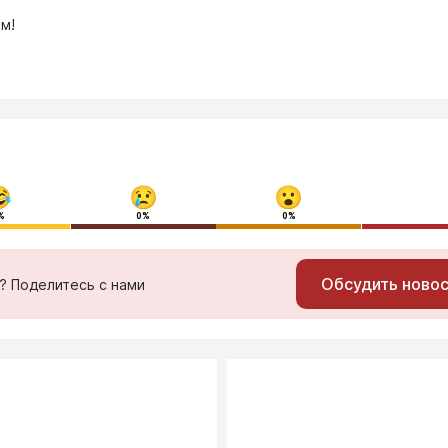
м!
%
0%
0%
Обсудить ново
ь? Поделитесь с нами