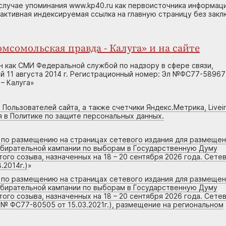
случае упоминания www.kp40.ru как первоисточника информаци
 активная индексируемая ссылка на главную страницу без зак
мсомольская правда - Калуга» и на сайте
н как СМИ Федеральной службой по надзору в сфере связи,
 11 августа 2014 г. Регистрационный номер: Эл №ФС77-58967
– Калуга»
 Пользователей сайта, а также счетчики Яндекс.Метрика, Livein
я в Политике по защите персональных данных.
г по размещению на страницах сетевого издания для размеще
збирательной кампании по выборам в Государственную Думу
го созыва, назначенных на 18 – 20 сентября 2026 года. Сете
.2014г.)
»
г по размещению на страницах сетевого издания для размеще
збирательной кампании по выборам в Государственную Думу
го созыва, назначенных на 18 – 20 сентября 2026 года. Сете
 № ФС77-80505 от 15.03.2021г.), размещение на региональном