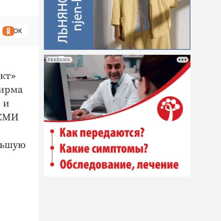
ОК
РЕКЛАМА
кт»
Фирма
 и
 СМИ
льшую