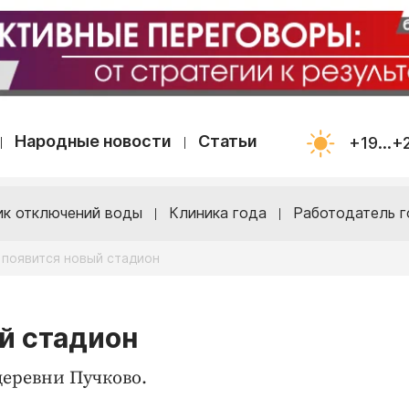
Народные новости
Статьи
+19...+
ик отключений воды
Клиника года
Работодатель г
 появится новый стадион
ый стадион
деревни Пучково.