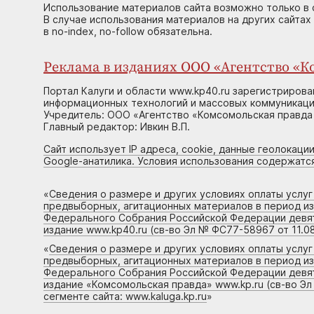
Использование материалов сайта возможно только в 
В случае использования материалов на других сайтах
в no-index, no-follow обязательна.
Реклама в изданиях ООО «Агентство «Ко
Портал Калуги и области www.kp40.ru зарегистрирова
информационных технологий и массовых коммуникаций
Учредитель: ООО «Агентство «Комсомольская правда 
Главный редактор: Ивкин В.П.
Сайт использует IP адреса, cookie, данные геолокации
Google-анатилика. Условия использования содержатс
«
Сведения о размере и других условиях оплаты услу
предвыборных, агитационных материалов в период и
Федерального Собрания Российской Федерации девято
издание www.kp40.ru (св-во Эл № ФС77-58967 от 11.08
«
Сведения о размере и других условиях оплаты услу
предвыборных, агитационных материалов в период и
Федерального Собрания Российской Федерации девято
издание «Комсомольская правда» www.kp.ru (св-во Эл
сегменте сайта: www.kaluga.kp.ru
»