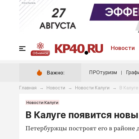
РЕКЛАМА
Новости
Обнинск
ПРОтуризм
Граф
Важно:
Главная
Новости
Новости Калуги
В Калуге
→
→
→
Новости Калуги
В Калуге появится нов
Петербуржцы построят его в районе 