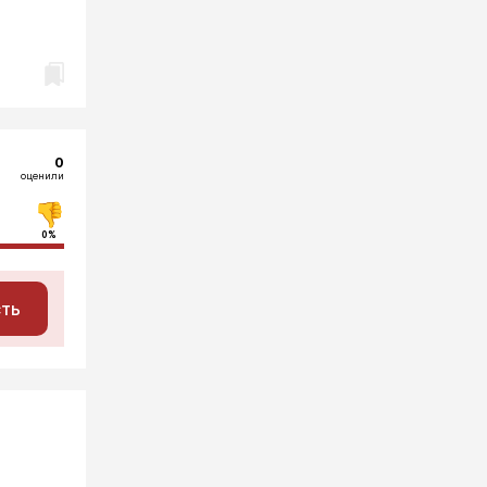
0
оценили
0%
сть