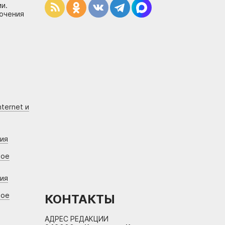
и.
лючения
ternet и
ния
вое
ния
вое
КОНТАКТЫ
АДРЕС РЕДАКЦИИ