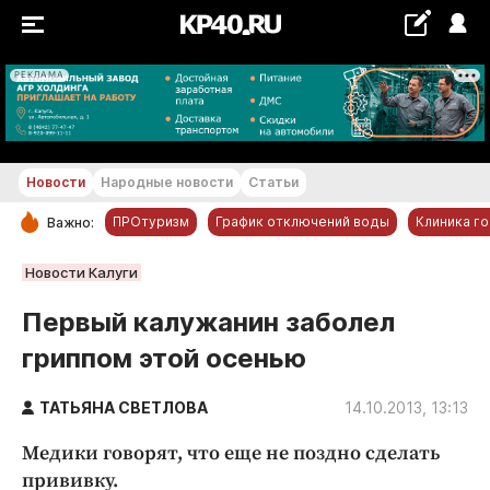
РЕКЛАМА
+20...+21 °С
Новости
Народные новости
Статьи
ПРОтуризм
График отключений воды
Клиника г
Важно:
РУБРИКИ
Новости Калуги
Обнинск
Первый калужанин заболел
Новости компаний
гриппом этой осенью
Статьи
Народные новости
ТАТЬЯНА СВЕТЛОВА
14.10.2013, 13:13
Авто и транспорт
Медики говорят, что еще не поздно сделать
Благоустройство
прививку.