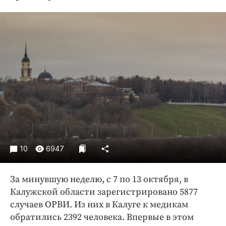
Криминал
Культура
Недвижимость и ЖКХ
Образование
Общество
Погода
Праздники
Происшествия
Спорт
Экономика и бизнес
10
6947
ПРОЕКТЫ
За минувшую неделю, с 7 по 13 октября, в
Блоги
Калужской области зарегистрировано 5877
Издания
случаев ОРВИ. Из них в Калуге к медикам
Медиаперсона
обратились 2392 человека. Впервые в этом