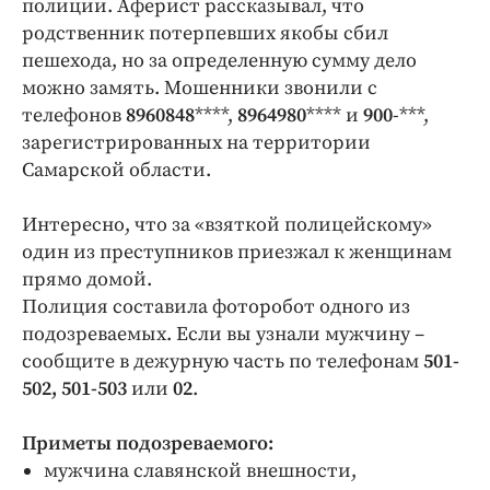
полиции. Аферист рассказывал, что
Интересное чтиво
родственник потерпевших якобы сбил
Клиника года
пешехода, но за определенную сумму дело
Бренд года
можно замять. Мошенники звонили с
Работодатель года
телефонов
8960848
****,
8964980
**** и
900
-***,
зарегистрированных на территории
Самарской области.
Интересно, что за «взяткой полицейскому»
один из преступников приезжал к женщинам
прямо домой.
Полиция составила фоторобот одного из
подозреваемых. Если вы узнали мужчину –
сообщите в дежурную часть по телефонам
501-
502, 501-503
или
02
.
Приметы подозреваемого:
мужчина славянской внешности,