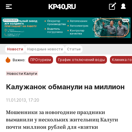
РЕКЛАМА
+21...+22 °С
Новости
Народные новости
Статьи
ПРОтуризм
График отключений воды
Клиника г
Важно:
РУБРИКИ
Новости Калуги
Обнинск
Калужанок обманули на миллион
Новости компаний
11.01.2013, 17:20
Статьи
Народные новости
Мошенники за новогодние праздники
Авто и транспорт
выманили у нескольких жительниц Калуги
почти миллион рублей для «взятки
Благоустройство