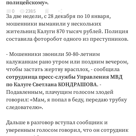
полицейскому».
Криминал
0
2385
Культура
За две недели, с 28 декабря по 10 января,
Недвижимость и ЖКХ
мошенники выманили у нескольких
жительниц Калуги 870 тысяч рублей. Полиция
Образование
составила фоторобот одного из преступников.
Общество
Погода
- Мошенники звонили 50-80-летним
Праздники
калужанкам рано утром или поздним вечером,
Происшествия
чтобы застать жертву врасплох, - сообщила
сотрудница пресс-службы Управления МВД
Спорт
по Калуге Светлана КОНДРАШОВА
. -
Экономика и бизнес
Подавленным, плачущим голосом злодей
ПРОЕКТЫ
говорил: «Мам, я попал в беду, передаю трубку
следователю».
Блоги
Издания
Дальше в разговор вступал сообщник и
Медиаперсона
уверенным голосом говорил, что он сотрудник