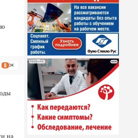
ую
РЕКЛАМА
ОК
воды
ти на