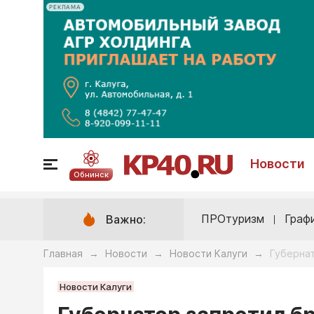
РЕКЛАМА
Новости
Обнинск
ПРОтуризм
Граф
Важно:
Главная
Новости
Новости Калуги
Губерна
→
→
→
Новости Калуги