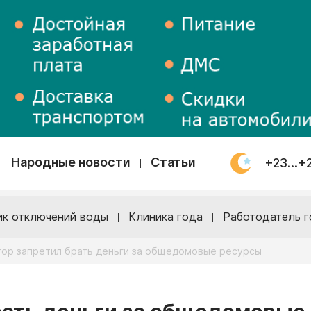
Народные новости
Статьи
+23...+
ик отключений воды
Клиника года
Работодатель г
тор запретил брать деньги за общедомовые ресурсы