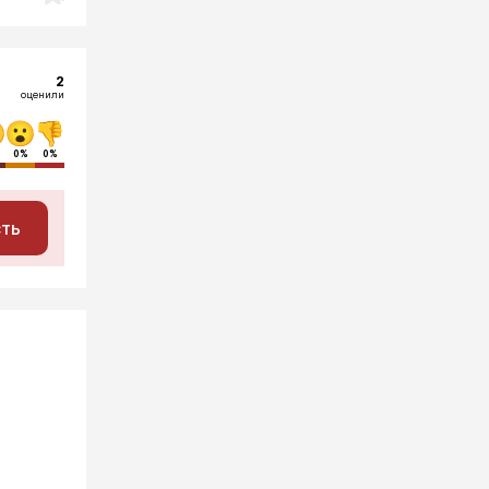
2
оценили
0%
0%
сть