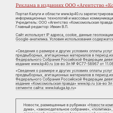
Реклама в изданиях ООО «Агентство «Ко
Портал Калуги и области www.kp40.ru зарегистрирова
информационных технологий и массовых коммуникаций
Учредитель: ООО «Агентство «Комсомольская правда 
Главный редактор: Ивкин В.П.
Сайт использует IP адреса, cookie, данные геолокации
Google-анатилика. Условия использования содержатс
«
Сведения о размере и других условиях оплаты услу
предвыборных, агитационных материалов в период и
Федерального Собрания Российской Федерации девято
издание www.kp40.ru (св-во Эл № ФС77-58967 от 11.08
«
Сведения о размере и других условиях оплаты услу
предвыборных, агитационных материалов в период и
Федерального Собрания Российской Федерации девято
издание «Комсомольская правда» www.kp.ru (св-во Эл
сегменте сайта: www.kaluga.kp.ru
»
Новости, размещенные в рубриках «
Новости ком
дума», «законодательное собрание», «политика»,