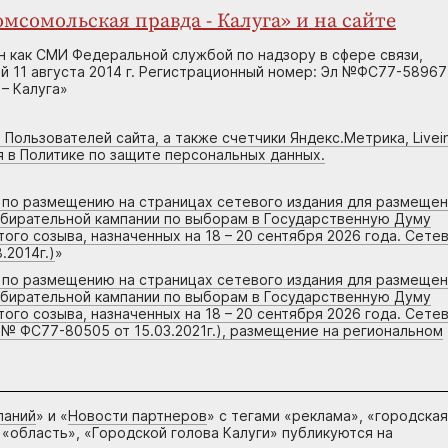
мсомольская правда - Калуга» и на сайте
н как СМИ Федеральной службой по надзору в сфере связи,
 11 августа 2014 г. Регистрационный номер: Эл №ФС77-58967
– Калуга»
 Пользователей сайта, а также счетчики Яндекс.Метрика, Livein
я в Политике по защите персональных данных.
г по размещению на страницах сетевого издания для размеще
збирательной кампании по выборам в Государственную Думу
го созыва, назначенных на 18 – 20 сентября 2026 года. Сете
.2014г.)
»
г по размещению на страницах сетевого издания для размеще
збирательной кампании по выборам в Государственную Думу
го созыва, назначенных на 18 – 20 сентября 2026 года. Сете
 № ФС77-80505 от 15.03.2021г.), размещение на региональном
паний
» и «
Новости партнеров
» с тегами «реклама», «городская
 «область», «Городской голова Калуги» публикуются на