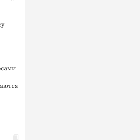
су
рсами
раются