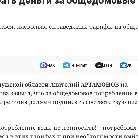
рать деньги за общедомовые
аться, насколько справедливы тарифы на общ
MAX
Telegram
Дзен
ВК
алужской области Анатолий АРТАМОНОВ
на
тва заявил, что за общедомовое потребление 
ва региона должен подписать соответствующее
потребление воды не приносить! – потребовал
ться в этих тарифах и при необходимости вый