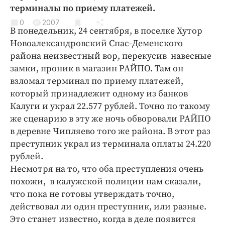
Криминал
терминалы по приему платежей.
Культура
0
2007
В понедельник, 24 сентября, в поселке Хутор
Недвижимость и ЖКХ
Новоалександровский Спас-Деменского
Образование
района неизвестный вор, перекусив навесные
Общество
замки, проник в магазин РАЙПО. Там он
взломал терминал по приему платежей,
Погода
который принадлежит одному из банков
Праздники
Калуги и украл 22.577 рублей. Точно по такому
Происшествия
же сценарию в эту же ночь обворовали РАЙПО
Спорт
в деревне Чипляево того же района. В этот раз
Экономика и бизнес
преступник украл из терминала оплаты 24.220
рублей.
ПРОЕКТЫ
Несмотря на то, что оба преступления очень
похожи, в калужской полиции нам сказали,
Блоги
что пока не готовы утверждать точно,
Издания
действовал ли один преступник, или разные.
Медиаперсона
Это станет известно, когда в деле появится