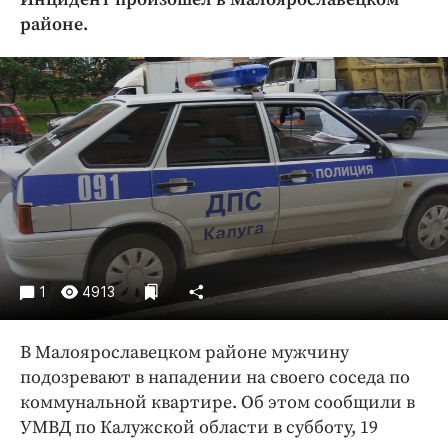
Криминал
районе.
Культура
Недвижимость и ЖКХ
Образование
Общество
Погода
Праздники
Происшествия
Спорт
Экономика и бизнес
1
4913
ПРОЕКТЫ
В Малоярославецком районе мужчину
Блоги
подозревают в нападении на своего соседа по
Издания
коммунальной квартире. Об этом сообщили в
Медиаперсона
УМВД по Калужской области в субботу, 19