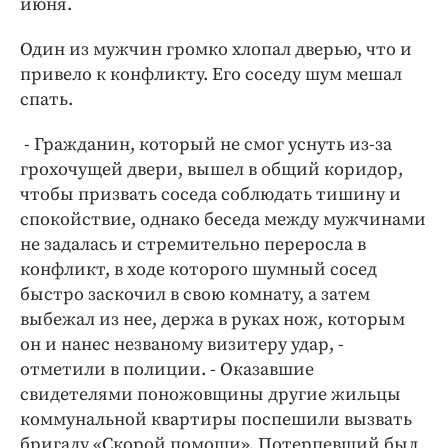
июня.
Интересное чтиво
Клиника года
Один из мужчин громко хлопал дверью, что и
Бренд года
привело к конфликту. Его соседу шум мешал
Работодатель года
спать.
- Гражданин, который не смог уснуть из-за
грохочущей двери, вышел в общий коридор,
чтобы призвать соседа соблюдать тишину и
спокойствие, однако беседа между мужчинами
не задалась и стремительно переросла в
конфликт, в ходе которого шумный сосед
быстро заскочил в свою комнату, а затем
выбежал из нее, держа в руках нож, которым
он и нанес незваному визитеру удар, -
отметили в полиции. - Оказавшие
свидетелями поножовщины другие жильцы
коммунальной квартиры поспешили вызвать
бригаду «Скорой помощи». Потерпевший был