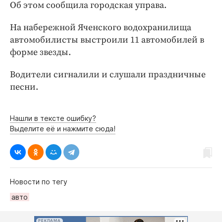
Интересное чтиво
Об этом сообщила городская управа.
Клиника года
На набережной Яченского водохранилища
Бренд года
автомобилисты выстроили 11 автомобилей в
Работодатель года
форме звезды.
Водители сигналили и слушали праздничные
песни.
Нашли в тексте ошибку?
Выделите её и нажмите сюда!
Новости по тегу
авто
РЕКЛАМА