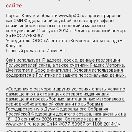
сайте
Портал Калуги и области www.kp40.ru зарегистрирован
как СМИ Федеральной службой по надзору в сфере
связи, информационных технологий и массовых
коммуникаций 11 августа 2014 г. Регистрационный номер:
Эл №ФС77-58967
Учредитель: ООО «Агентство «Комсомольская правда –
Калуга»
Главный редактор: Ивкин В.П.
Сайт использует IP адреса, cookie, данные геолокации
Пользователей сайта, а также счетчики Яндекс.Метрика,
Liveinternet и Google-анатилика. Условия использования
содержатся в Политике по защите персональных данных.
«
Сведения о размере и других условиях оплаты услуг по
размещению на страницах сетевого издания для
размещения предвыборных, агитационных материалов в
период избирательной кампании по выборам в
Государственную Думу Федерального Собрания
Российской Федерации девятого созыва, назначенных на
18 – 20 сентября 2026 года. Сетевое издание
www.kp40.ru (св-во Эл № ФС77-58967 от 11.08.2014г.)
»
«
Сведения о размере и других условиях оплаты услуг по