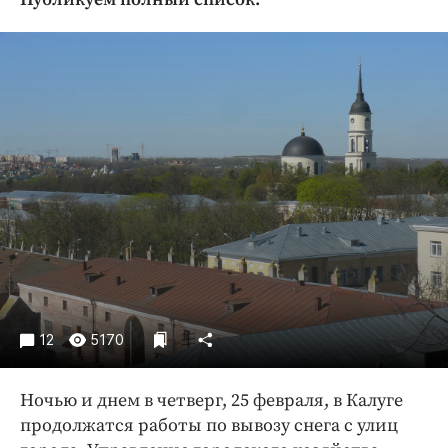
Криминал
Культура
Недвижимость и ЖКХ
Образование
Общество
Погода
Праздники
Происшествия
Спорт
Экономика и бизнес
ПРОЕКТЫ
12
5170
Блоги
Издания
Ночью и днем в четверг, 25 февраля, в Калуге
Медиаперсона
продолжатся работы по вывозу снега с улиц