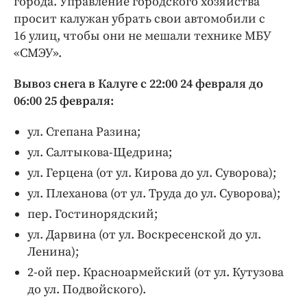
города. Управление городского хозяйства
Интересное чтиво
просит калужан убрать свои автомобили с
Клиника года
16 улиц, чтобы они не мешали технике МБУ
Бренд года
«СМЭУ».
Работодатель года
Вывоз снега в Калуге с 22:00 24 февраля до
06:00 25 февраля:
ул. Степана Разина;
ул. Салтыкова-Щедрина;
ул. Герцена (от ул. Кирова до ул. Суворова);
ул. Плеханова (от ул. Труда до ул. Суворова);
пер. Гостинорядский;
ул. Дарвина (от ул. Воскресенской до ул.
Ленина);
2-ой пер. Красноармейский (от ул. Кутузова
до ул. Подвойского).