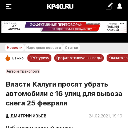
+22...+23 °С
РЕКЛАМА
Новости
Народные новости
Статьи
ПРОтуризм
График отключений воды
Клиника г
Важно:
РУБРИКИ
Авто и транспорт
Обнинск
Власти Калуги просят убрать
Новости компаний
автомобили с 16 улиц для вывоза
Статьи
снега 25 февраля
Народные новости
Авто и транспорт
ДМИТРИЙ ИВЬЕВ
24.02.2021, 19:19
Благоустройство
Публикуем полный список.