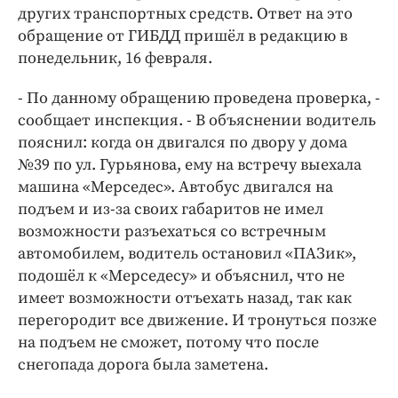
Интересное чтиво
других транспортных средств. Ответ на это
Клиника года
обращение от ГИБДД пришёл в редакцию в
понедельник, 16 февраля.
Бренд года
Работодатель года
- По данному обращению проведена проверка, -
сообщает инспекция. - В объяснении водитель
пояснил: когда он двигался по двору у дома
№39 по ул. Гурьянова, ему на встречу выехала
машина «Мерседес». Автобус двигался на
подъем и из-за своих габаритов не имел
возможности разъехаться со встречным
автомобилем, водитель остановил «ПАЗик»,
подошёл к «Мерседесу» и объяснил, что не
имеет возможности отъехать назад, так как
перегородит все движение. И тронуться позже
на подъем не сможет, потому что после
снегопада дорога была заметена.