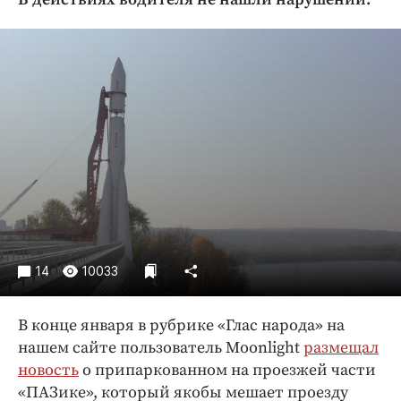
Криминал
Культура
Недвижимость и ЖКХ
Образование
Общество
Погода
Праздники
Происшествия
Спорт
Экономика и бизнес
14
10033
ПРОЕКТЫ
В конце января в рубрике «Глас народа» на
Блоги
нашем сайте пользователь Moonlight
размещал
Издания
новость
о припаркованном на проезжей части
Медиаперсона
«ПАЗике», который якобы мешает проезду