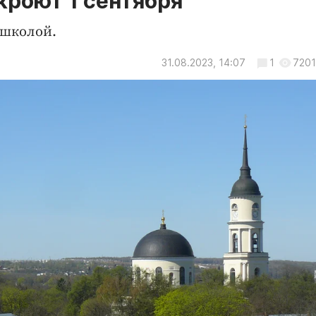
кроют 1 сентября
 школой.
31.08.2023, 14:07
1
7201