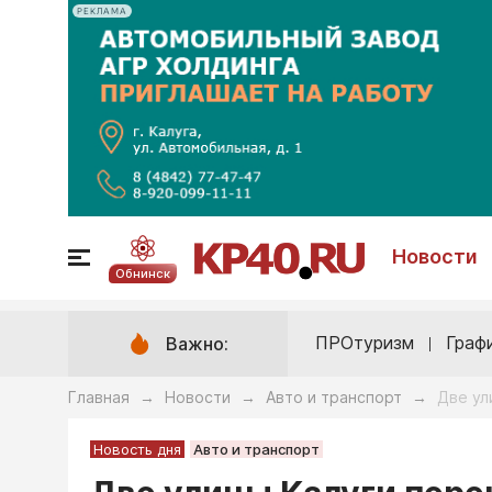
РЕКЛАМА
Новости
Обнинск
ПРОтуризм
Граф
Важно:
Главная
Новости
Авто и транспорт
Две ул
→
→
→
Новость дня
Авто и транспорт