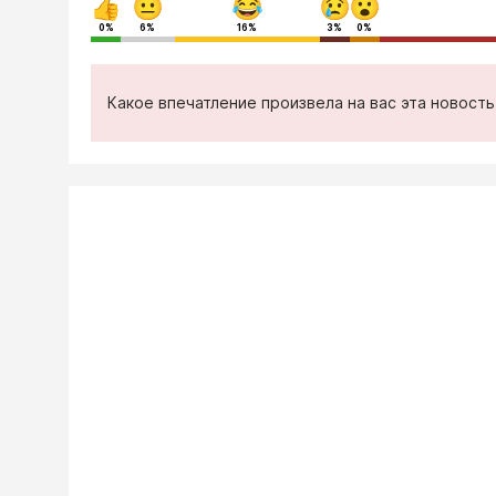
0%
6%
16%
3%
0%
Какое впечатление произвела на вас эта новост