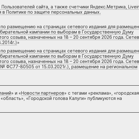
 Пользователей сайта, а также счетчики Яндекс.Метрика, Livein
я в Политике по защите персональных данных.
г по размещению на страницах сетевого издания для размеще
збирательной кампании по выборам в Государственную Думу
го созыва, назначенных на 18 – 20 сентября 2026 года. Сете
.2014г.)
»
г по размещению на страницах сетевого издания для размеще
збирательной кампании по выборам в Государственную Думу
го созыва, назначенных на 18 – 20 сентября 2026 года. Сете
 № ФС77-80505 от 15.03.2021г.), размещение на региональном
паний
» и «
Новости партнеров
» с тегами «реклама», «городская
 «область», «Городской голова Калуги» публикуются на