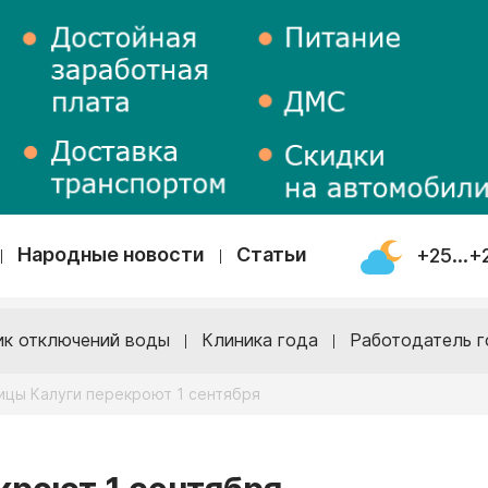
Народные новости
Статьи
+25...+
ик отключений воды
Клиника года
Работодатель г
ицы Калуги перекроют 1 сентября