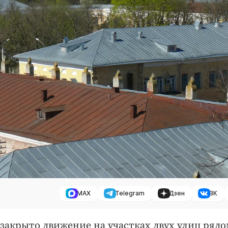
MAX
Telegram
Дзен
ВК
т закрыто движение на участках двух улиц рядо