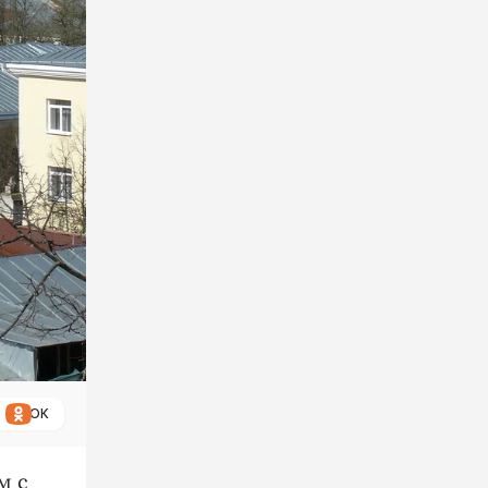
ОК
м с