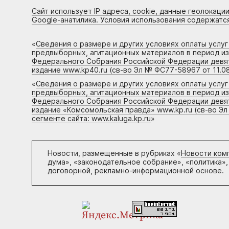
Сайт использует IP адреса, cookie, данные геолокации
Google-анатилика. Условия использования содержатс
«
Сведения о размере и других условиях оплаты услу
предвыборных, агитационных материалов в период и
Федерального Собрания Российской Федерации девято
издание www.kp40.ru (св-во Эл № ФС77-58967 от 11.08
«
Сведения о размере и других условиях оплаты услу
предвыборных, агитационных материалов в период и
Федерального Собрания Российской Федерации девято
издание «Комсомольская правда» www.kp.ru (св-во Эл
сегменте сайта: www.kaluga.kp.ru
»
Новости, размещенные в рубриках «
Новости ком
дума», «законодательное собрание», «политика»,
договорной, рекламно-информационной основе.