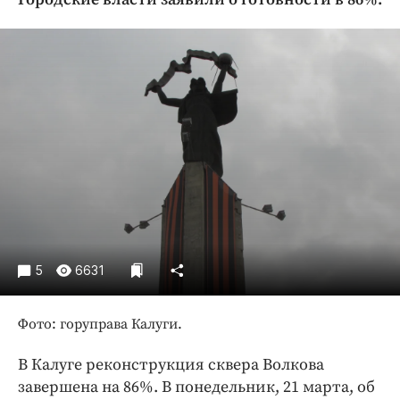
Криминал
Культура
Недвижимость и ЖКХ
Образование
Общество
Погода
Праздники
Происшествия
Спорт
Экономика и бизнес
5
6631
ПРОЕКТЫ
Фото: горуправа Калуги.
Блоги
Издания
В Калуге реконструкция сквера Волкова
Медиаперсона
завершена на 86%. В понедельник, 21 марта, об