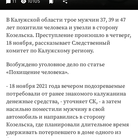
11
10105
Интересное чтиво
Клиника года
В Калужской области трое мужчин 37, 39 и 47
Бренд года
лет похитили человека и увезли в сторону
Работодатель года
Козельска. Преступление произошло в четверг,
18 ноября, рассказывает Следственный
комитет по Калужскому региону.
Возбуждено уголовное дело по статье
«Похищение человека».
- 18 ноября 2021 года вечером подозреваемые
потребовали от ранее знакомого калужанина
денежные средства, - уточняет СК, - а затем
насильно поместили мужчину в свой
автомобиль и направились в сторону
Козельска, где планировали длительное время
удерживать потерпевшего в доме одного из