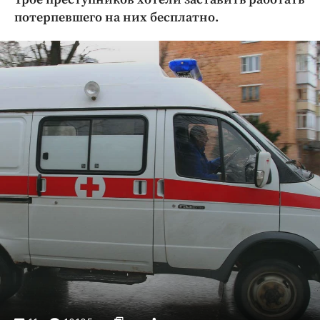
Криминал
потерпевшего на них бесплатно.
Культура
Недвижимость и ЖКХ
Образование
Общество
Погода
Праздники
Происшествия
Спорт
Экономика и бизнес
ПРОЕКТЫ
Блоги
Издания
Медиаперсона