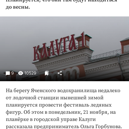
Криминал
до весны.
Культура
Недвижимость и ЖКХ
Образование
Общество
Погода
Праздники
Происшествия
Спорт
9
10529
Экономика и бизнес
На берегу Яченского водохранилища недалеко
ПРОЕКТЫ
от лодочной станции нынешней зимой
Блоги
планируется провести фестиваль ледяных
фигур. Об этом в понедельник, 21 ноября, на
Издания
планёрке в городской управе Калуги
Медиаперсона
рассказала предприниматель Ольга Горбунова.